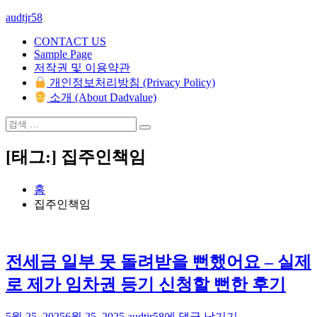
콘
audtjr58
텐
CONTACT US
츠
Sample Page
로
저작권 및 이용약관
바
개인정보처리방침 (Privacy Policy)
로
소개 (About Dadvalue)
가
기
검
검
색:
색
[태그:]
집주인책임
홈
집주인책임
전세금 일부 못 돌려받을 뻔했어요 – 실제
로 제가 임차권 등기 신청할 뻔한 후기
전
5월 25, 2025
6월 25, 2025
audtjr58
에 댓글 남기기