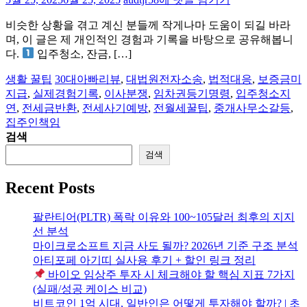
세
비슷한 상황을 겪고 계신 분들께 작게나마 도움이 되길 바라
금
며, 이 글은 제 개인적인 경험과 기록을 바탕으로 공유해봅니
일
다.
입주청소, 잔금, […]
부
못
생활 꿀팁
30대아빠리뷰
,
대법원전자소송
,
법적대응
,
보증금미
돌
지급
,
실제경험기록
,
이사분쟁
,
임차권등기명령
,
입주청소지
려
연
,
전세금반환
,
전세사기예방
,
전월세꿀팁
,
중개사무소갈등
,
받
집주인책임
을
검색
뻔
검색
했
어
Recent Posts
요
–
실
팔란티어(PLTR) 폭락 이유와 100~105달러 최후의 지지
제
선 분석
로
마이크로소프트 지금 사도 될까? 2026년 기준 구조 분석
제
아티포페 아기띠 실사용 후기 + 할인 링크 정리
가
바이오 임상주 투자 시 체크해야 할 핵심 지표 7가지
임
(실패/성공 케이스 비교)
차
비트코인 1억 시대, 일반인은 어떻게 투자해야 할까? | 초