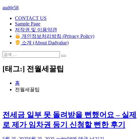
콘
audtjr58
텐
CONTACT US
츠
Sample Page
로
저작권 및 이용약관
바
개인정보처리방침 (Privacy Policy)
로
소개 (About Dadvalue)
가
기
검
검
색:
색
[태그:]
전월세꿀팁
홈
전월세꿀팁
전세금 일부 못 돌려받을 뻔했어요 – 실제
로 제가 임차권 등기 신청할 뻔한 후기
전
5월 25, 2025
6월 25, 2025
audtjr58
에 댓글 남기기