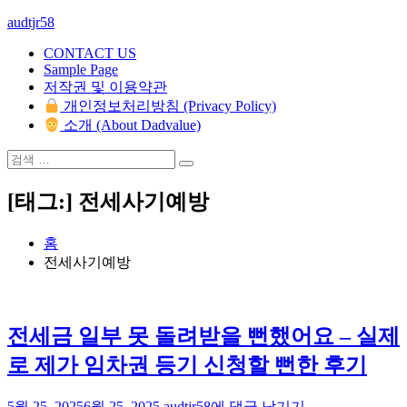
콘
audtjr58
텐
CONTACT US
츠
Sample Page
로
저작권 및 이용약관
바
개인정보처리방침 (Privacy Policy)
로
소개 (About Dadvalue)
가
기
검
검
색:
색
[태그:]
전세사기예방
홈
전세사기예방
전세금 일부 못 돌려받을 뻔했어요 – 실제
로 제가 임차권 등기 신청할 뻔한 후기
전
5월 25, 2025
6월 25, 2025
audtjr58
에 댓글 남기기