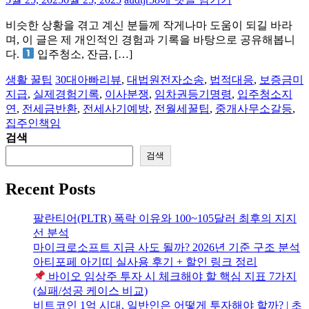
세
비슷한 상황을 겪고 계신 분들께 작게나마 도움이 되길 바라
금
며, 이 글은 제 개인적인 경험과 기록을 바탕으로 공유해봅니
일
다.
입주청소, 잔금, […]
부
못
생활 꿀팁
30대아빠리뷰
,
대법원전자소송
,
법적대응
,
보증금미
돌
지급
,
실제경험기록
,
이사분쟁
,
임차권등기명령
,
입주청소지
려
연
,
전세금반환
,
전세사기예방
,
전월세꿀팁
,
중개사무소갈등
,
받
집주인책임
을
검색
뻔
검색
했
어
Recent Posts
요
–
실
팔란티어(PLTR) 폭락 이유와 100~105달러 최후의 지지
제
선 분석
로
마이크로소프트 지금 사도 될까? 2026년 기준 구조 분석
제
아티포페 아기띠 실사용 후기 + 할인 링크 정리
가
바이오 임상주 투자 시 체크해야 할 핵심 지표 7가지
임
(실패/성공 케이스 비교)
차
비트코인 1억 시대, 일반인은 어떻게 투자해야 할까? | 초